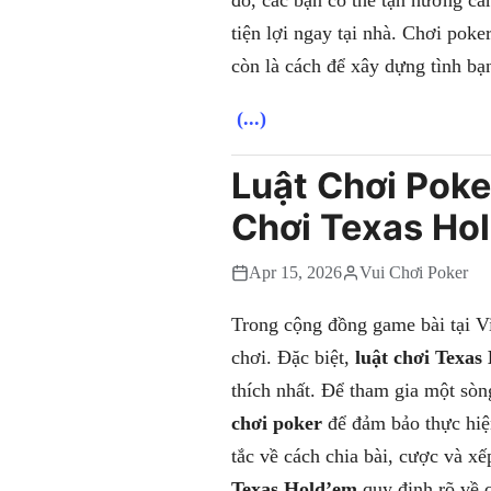
tiện lợi ngay tại nhà. Chơi poke
còn là cách để xây dựng tình bạ
(...)
Luật Chơi Poke
Chơi Texas Hol
Apr 15, 2026
Vui Chơi Poker
Trong cộng đồng game bài tại Vi
chơi. Đặc biệt,
luật chơi Texas
thích nhất. Để tham gia một sòn
chơi poker
để đảm bảo thực hiệ
tắc về cách chia bài, cược và xế
Texas Hold’em
quy định rõ về c