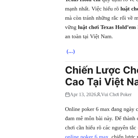
mạnh nhất. Việc hiểu rõ
luật ch
mà còn tránh những rắc rối về m
vững
luật chơi Texas Hold’em
an toàn tại Việt Nam.
(...)
Chiến Lược Chơ
Cao Tại Việt 
Apr 13, 2026
Vui Chơi Poker
Online poker 6 max đang ngày cà
đam mê môn bài này. Để thành c
chơi cần hiểu rõ các nguyên tắc
online poker 6 max
, chiến lược 