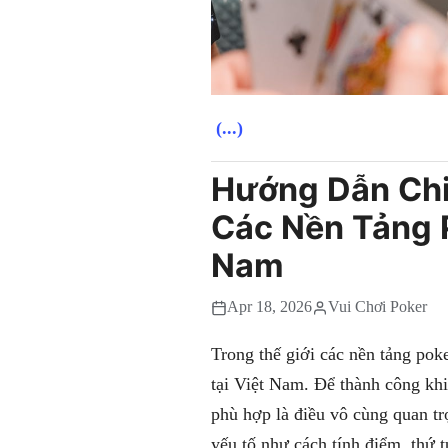
(...)
Hướng Dẫn Chi
Các Nền Tảng P
Nam
Apr 18, 2026
Vui Chơi Poker
Trong thế giới các nền tảng pok
tại Việt Nam. Để thành công kh
phù hợp là điều vô cùng quan t
yếu tố như cách tính điểm, thứ t