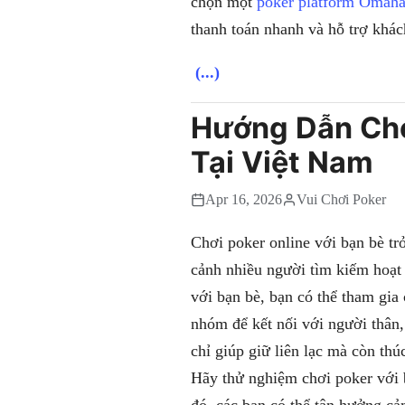
chọn một
poker platform Omah
thanh toán nhanh và hỗ trợ khác
(...)
Hướng Dẫn Chơ
Tại Việt Nam
Apr 16, 2026
Vui Chơi Poker
Chơi poker online với bạn bè tr
cảnh nhiều người tìm kiếm hoạt đ
với bạn bè, bạn có thể tham gia
nhóm để kết nối với người thân,
chỉ giúp giữ liên lạc mà còn th
Hãy thử nghiệm chơi poker với 
đó, các bạn có thể tận hưởng cả