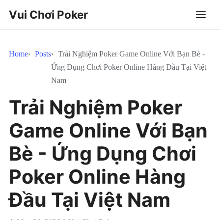
Vui Chơi Poker
Home
Posts
Trải Nghiệm Poker Game Online Với Bạn Bè -
Ứng Dụng Chơi Poker Online Hàng Đầu Tại Việt
Nam
Trải Nghiệm Poker
Game Online Với Bạn
Bè - Ứng Dụng Chơi
Poker Online Hàng
Đầu Tại Việt Nam