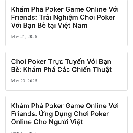
Khám Phá Poker Game Online Với
Friends: Trải Nghiệm Chơi Poker
Với Bạn Bè tại Việt Nam
May 21, 2026
Chơi Poker Trực Tuyến Với Bạn
Bè: Khám Phá Các Chiến Thuật
May 20, 2026
Khám Phá Poker Game Online Với
Friends: Ứng Dụng Chơi Poker
Online Cho Người Việt
May 15, 2026