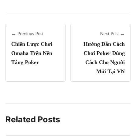
← Previous Post
Next Post →
Chiến Lược Chơi
Hướng Dẫn Cách
Omaha Trên Nền
Chơi Poker Đúng
Tảng Poker
Cách Cho Người
Mới Tại VN
Related Posts